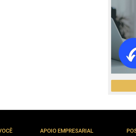
 VOCÊ
APOIO EMPRESARIAL
PO