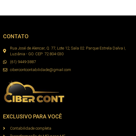
CONTATO
Rua José de Alencar, Q. 77, Lote 12, Sala 02. Parque Estrela Dalva I,
Luziânia - GO. CEP: 72.804-030
(61) 9449-3887
cibercontcontabilidade@gmail.com
EXCLUSIVO PARA VOCÊ
Contabilidade completa