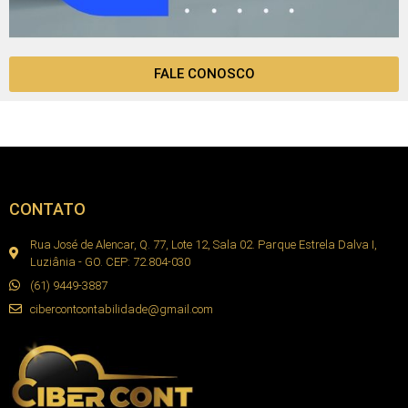
FALE CONOSCO
CONTATO
Rua José de Alencar, Q. 77, Lote 12, Sala 02. Parque Estrela Dalva I,
Luziânia - GO. CEP: 72.804-030
(61) 9449-3887
cibercontcontabilidade@gmail.com