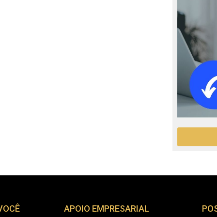
 VOCÊ
APOIO EMPRESARIAL
PO