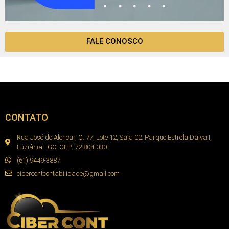
FALE CONOSCO
CONTATO
Rua José de Alencar, Q. 77, Lote 12, Sala 02. Parque Estrela Dalva I,
Luziânia - GO. CEP: 72.804-030
(61) 9449-3887
cibercontcontabilidade@gmail.com