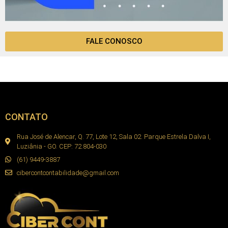
FALE CONOSCO
CONTATO
Rua José de Alencar, Q. 77, Lote 12, Sala 02. Parque Estrela Dalva I,
Luziânia - GO. CEP: 72.804-030
(61) 9449-3887
cibercontcontabilidade@gmail.com