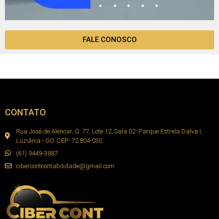
FALE CONOSCO
CONTATO
Rua José de Alencar, Q. 77, Lote 12, Sala 02. Parque Estrela Dalva I,
Luziânia - GO. CEP: 72.804-030
(61) 9449-3887
cibercontcontabilidade@gmail.com