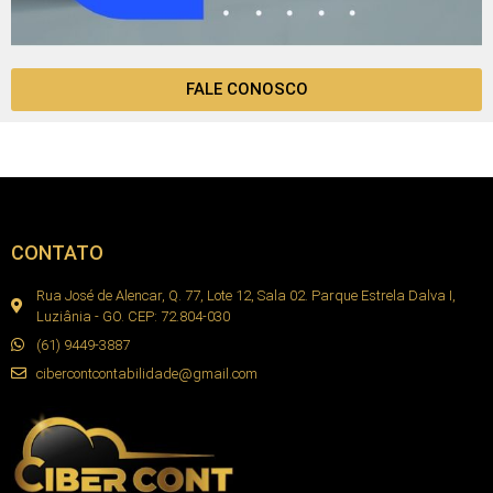
FALE CONOSCO
CONTATO
Rua José de Alencar, Q. 77, Lote 12, Sala 02. Parque Estrela Dalva I,
Luziânia - GO. CEP: 72.804-030
(61) 9449-3887
cibercontcontabilidade@gmail.com