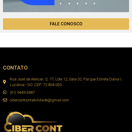
FALE CONOSCO
CONTATO
Rua José de Alencar, Q. 77, Lote 12, Sala 02. Parque Estrela Dalva I,
Luziânia - GO. CEP: 72.804-030
(61) 9449-3887
cibercontcontabilidade@gmail.com