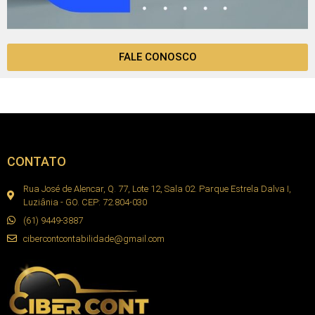
FALE CONOSCO
CONTATO
Rua José de Alencar, Q. 77, Lote 12, Sala 02. Parque Estrela Dalva I,
Luziânia - GO. CEP: 72.804-030
(61) 9449-3887
cibercontcontabilidade@gmail.com