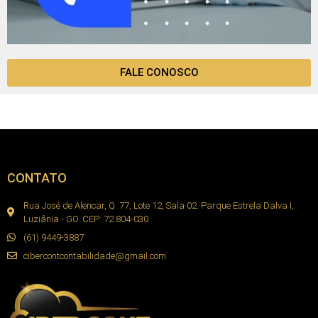
FALE CONOSCO
CONTATO
Rua José de Alencar, Q. 77, Lote 12, Sala 02. Parque Estrela Dalva I,
Luziânia - GO. CEP: 72.804-030
(61) 9449-3887
cibercontcontabilidade@gmail.com