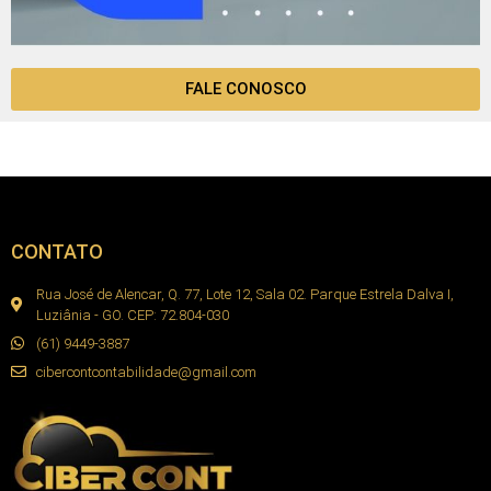
FALE CONOSCO
CONTATO
Rua José de Alencar, Q. 77, Lote 12, Sala 02. Parque Estrela Dalva I,
Luziânia - GO. CEP: 72.804-030
(61) 9449-3887
cibercontcontabilidade@gmail.com