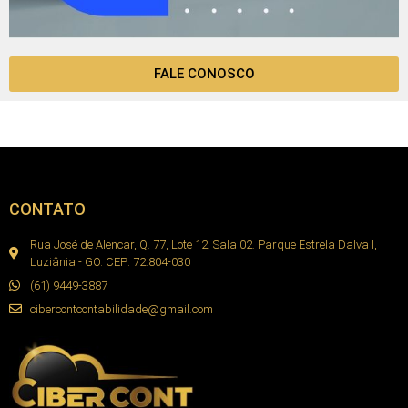
FALE CONOSCO
CONTATO
Rua José de Alencar, Q. 77, Lote 12, Sala 02. Parque Estrela Dalva I,
Luziânia - GO. CEP: 72.804-030
(61) 9449-3887
cibercontcontabilidade@gmail.com