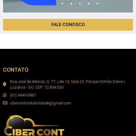
FALE CONOSCO
CONTATO
Rua José de Alencar, Q. 77, Lote 12, Sala 02. Parque Estrela Dalva I,
Luziânia - GO. CEP: 72.804-030
(61) 9449-3887
cibercontcontabilidade@gmail.com