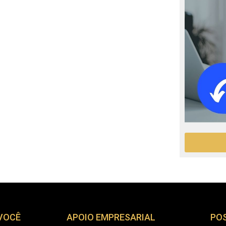
 VOCÊ
APOIO EMPRESARIAL
PO