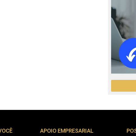
 VOCÊ
APOIO EMPRESARIAL
PO