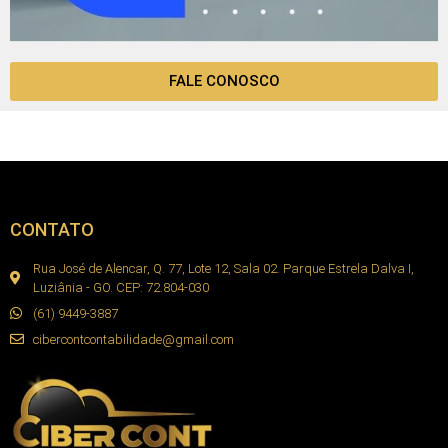
FALE CONOSCO
CONTATO
Rua José de Alencar, Q. 77, Lote 12, Sala 02. Parque Estrela Dalva I,
Luziânia - GO. CEP: 72.804-030
(61) 9449-3887
cibercontcontabilidade@gmail.com