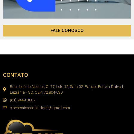
FALE CONOSCO
CONTATO
Rua José de Alencar, Q. 77, Lote 12, Sala 02. Parque Estrela Dalva I,
Luziânia - GO. CEP: 72.804-030
(61) 9449-3887
cibercontcontabilidade@gmail.com