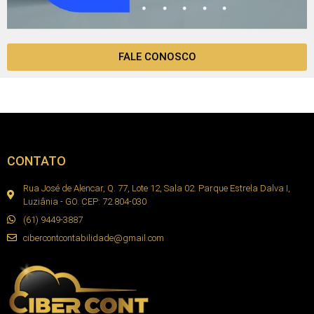
FALE CONOSCO
CONTATO
Rua José de Alencar, Q. 77, Lote 12, Sala 02. Parque Estrela Dalva I,
Luziânia - GO. CEP: 72.804-030
(61) 9449-3887
cibercontcontabilidade@gmail.com