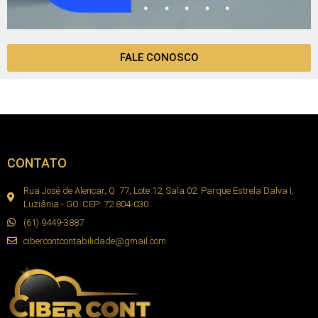
FALE CONOSCO
CONTATO
Rua José de Alencar, Q. 77, Lote 12, Sala 02. Parque Estrela Dalva I,
Luziânia - GO. CEP: 72.804-030
(61) 9449-3887
cibercontcontabilidade@gmail.com