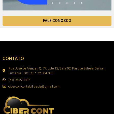
FALE CONOSCO
CONTATO
Rua José de Alencar, Q. 77, Lote 12, Sala 02. Parque Estrela Dalva I,
Luziânia - GO. CEP: 72.804-030
(61) 9449-3887
cibercontcontabilidade@gmail.com