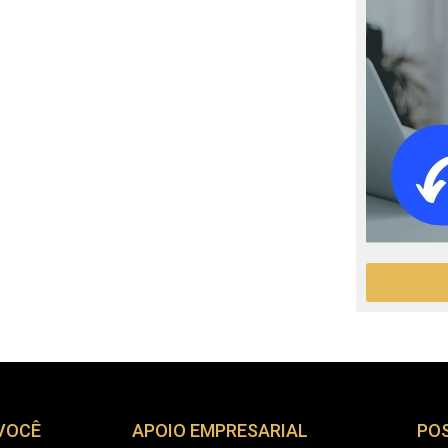
 VOCÊ
APOIO EMPRESARIAL
PO