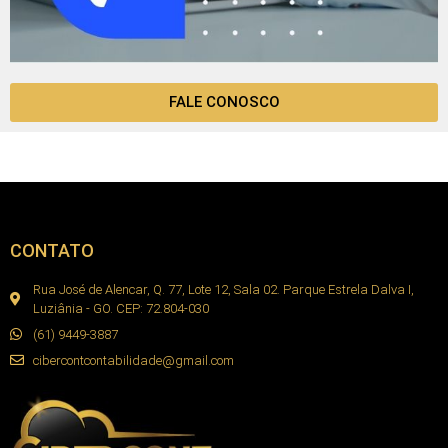
FALE CONOSCO
CONTATO
Rua José de Alencar, Q. 77, Lote 12, Sala 02. Parque Estrela Dalva I,
Luziânia - GO. CEP: 72.804-030
(61) 9449-3887
cibercontcontabilidade@gmail.com