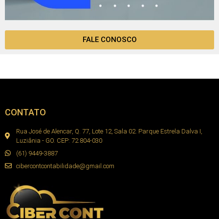
FALE CONOSCO
CONTATO
Rua José de Alencar, Q. 77, Lote 12, Sala 02. Parque Estrela Dalva I,
Luziânia - GO. CEP: 72.804-030
(61) 9449-3887
cibercontcontabilidade@gmail.com