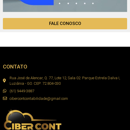
FALE CONOSCO
CONTATO
Rua José de Alencar, Q. 77, Lote 12, Sala 02. Parque Estrela Dalva I,
Luziânia - GO. CEP: 72.804-030
(61) 9449-3887
cibercontcontabilidade@gmail.com