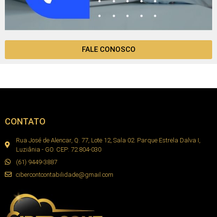
FALE CONOSCO
CONTATO
Rua José de Alencar, Q. 77, Lote 12, Sala 02. Parque Estrela Dalva I,
Luziânia - GO. CEP: 72.804-030
(61) 9449-3887
cibercontcontabilidade@gmail.com