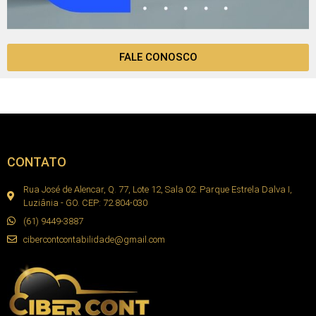
FALE CONOSCO
CONTATO
Rua José de Alencar, Q. 77, Lote 12, Sala 02. Parque Estrela Dalva I,
Luziânia - GO. CEP: 72.804-030
(61) 9449-3887
cibercontcontabilidade@gmail.com