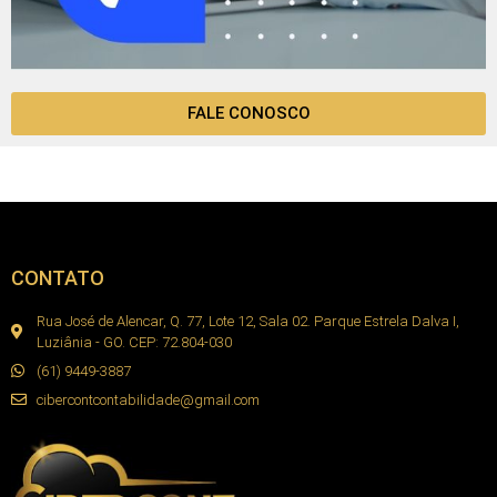
FALE CONOSCO
CONTATO
Rua José de Alencar, Q. 77, Lote 12, Sala 02. Parque Estrela Dalva I,
Luziânia - GO. CEP: 72.804-030
(61) 9449-3887
cibercontcontabilidade@gmail.com