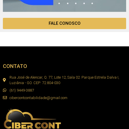
FALE CONOSCO
CONTATO
Rua José de Alencar, Q. 77, Lote 12, Sala 02. Parque Estrela Dalva I,
Luziânia - GO. CEP: 72.804-030
(61) 9449-3887
cibercontcontabilidade@gmail.com