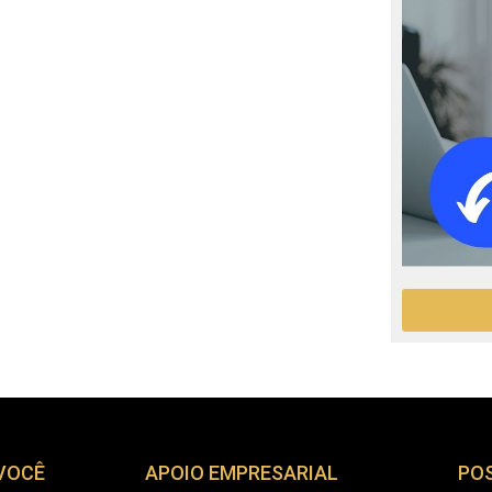
 VOCÊ
APOIO EMPRESARIAL
PO