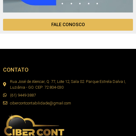
FALE CONOSCO
CONTATO
Rua José de Alencar, Q. 77, Lote 12, Sala 02. Parque Estrela Dalva I,
Luziânia - GO. CEP: 72.804-030
(61) 9449-3887
cibercontcontabilidade@gmail.com