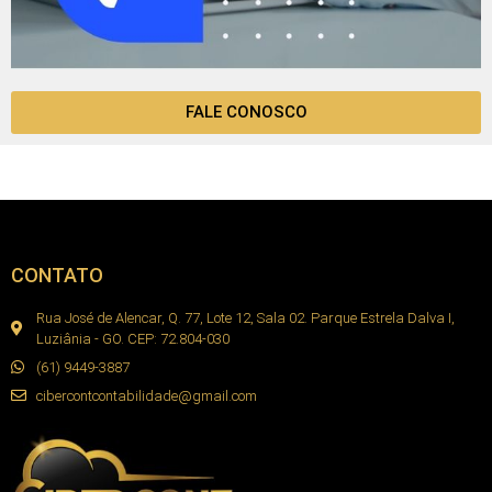
FALE CONOSCO
CONTATO
Rua José de Alencar, Q. 77, Lote 12, Sala 02. Parque Estrela Dalva I,
Luziânia - GO. CEP: 72.804-030
(61) 9449-3887
cibercontcontabilidade@gmail.com