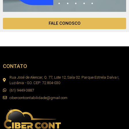
FALE CONOSCO
CONTATO
Rua José de Alencar, Q. 77, Lote 12, Sala 02. Parque Estrela Dalva I,
Luziânia - GO. CEP: 72.804-030
(61) 9449-3887
cibercontcontabilidade@gmail.com