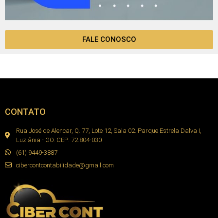
FALE CONOSCO
CONTATO
Rua José de Alencar, Q. 77, Lote 12, Sala 02. Parque Estrela Dalva I,
Luziânia - GO. CEP: 72.804-030
(61) 9449-3887
cibercontcontabilidade@gmail.com