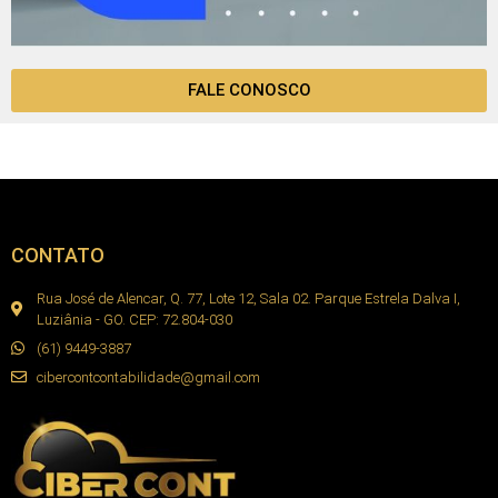
FALE CONOSCO
CONTATO
Rua José de Alencar, Q. 77, Lote 12, Sala 02. Parque Estrela Dalva I,
Luziânia - GO. CEP: 72.804-030
(61) 9449-3887
cibercontcontabilidade@gmail.com