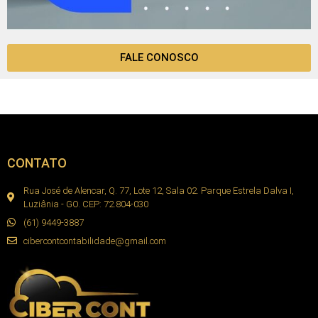
FALE CONOSCO
CONTATO
Rua José de Alencar, Q. 77, Lote 12, Sala 02. Parque Estrela Dalva I,
Luziânia - GO. CEP: 72.804-030
(61) 9449-3887
cibercontcontabilidade@gmail.com