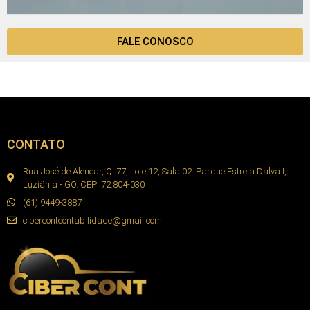
FALE CONOSCO
CONTATO
Rua José de Alencar, Q. 77, Lote 12, Sala 02. Parque Estrela Dalva I,
Luziânia - GO. CEP: 72.804-030
(61) 9449-3887
cibercontcontabilidade@gmail.com