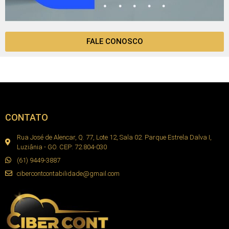
FALE CONOSCO
CONTATO
Rua José de Alencar, Q. 77, Lote 12, Sala 02. Parque Estrela Dalva I,
Luziânia - GO. CEP: 72.804-030
(61) 9449-3887
cibercontcontabilidade@gmail.com