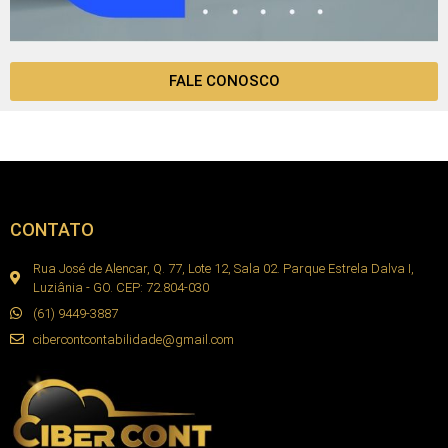
FALE CONOSCO
CONTATO
Rua José de Alencar, Q. 77, Lote 12, Sala 02. Parque Estrela Dalva I,
Luziânia - GO. CEP: 72.804-030
(61) 9449-3887
cibercontcontabilidade@gmail.com