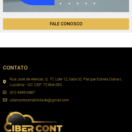
FALE CONOSCO
CONTATO
Rua José de Alencar, Q. 77, Lote 12, Sala 02. Parque Estrela Dalva I,
Luziânia - GO. CEP: 72.804-030
(61) 9449-3887
cibercontcontabilidade@gmail.com