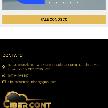
FALE CONOSCO
CONTATO
Rua José de Alencar, Q. 77, Lote 12, Sala 02. Parque Estrela Dalva I,
Luziânia - GO. CEP: 72.804-030
(61) 9449-3887
cibercontcontabilidade@gmail.com