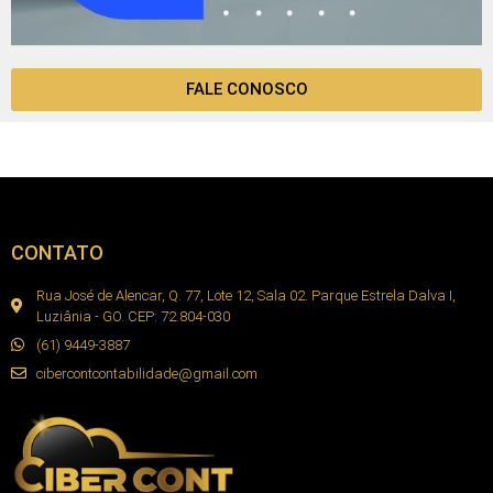
FALE CONOSCO
CONTATO
Rua José de Alencar, Q. 77, Lote 12, Sala 02. Parque Estrela Dalva I,
Luziânia - GO. CEP: 72.804-030
(61) 9449-3887
cibercontcontabilidade@gmail.com