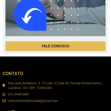
FALE CONOSCO
CONTATO
Rua José de Alencar, Q. 77, Lote 12, Sala 02. Parque Estrela Dalva I,
Luziânia - GO. CEP: 72.804-030
(61) 9449-3887
cibercontcontabilidade@gmail.com