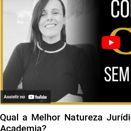
Qual a Melhor Natureza Juríd
Academia?